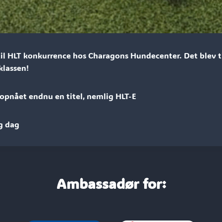
til HLT konkurrence hos Charagons Hundecenter. Det blev ti
klassen!
 opnået endnu en titel, nemlig HLT-E
g dag
Ambassadør for: